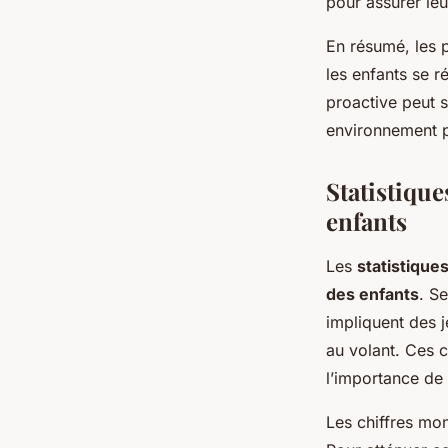
pour assurer le
En résumé, les 
les enfants se r
proactive peut s
environnement p
Statistique
enfants
Les
statistique
des enfants
. S
impliquent des 
au volant. Ces c
l’importance de
Les chiffres mon