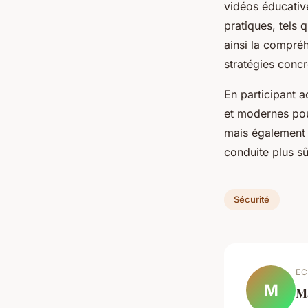
vidéos éducative
pratiques, tels 
ainsi la compréh
stratégies concr
En participant a
et modernes po
mais également 
conduite plus sû
Sécurité
EC
M
M