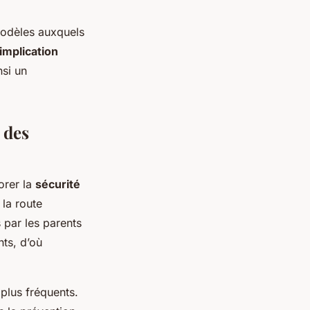
modèles auxquels
implication
nsi un
 des
orer la
sécurité
la route
 par les parents
nts, d’où
 plus fréquents.