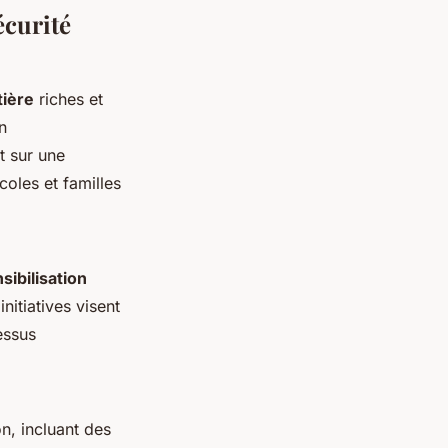
écurité
tière
riches et
n
t sur une
coles et familles
sibilisation
itiatives visent
essus
on, incluant des