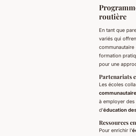
Programmes
routière
En tant que par
variés qui offre
communautaire e
formation prati
pour une appro
Partenariats e
Les écoles coll
communautair
à employer des 
d’
éducation de
Ressources en 
Pour enrichir l’
é