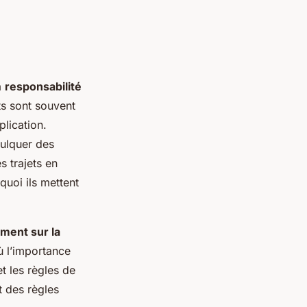
a
responsabilité
ts sont souvent
plication.
culquer des
 trajets en
uoi ils mettent
ment sur la
ù l’importance
t les règles de
t des règles