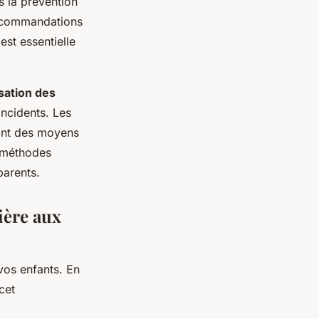
 la prévention
 recommandations
est essentielle
isation des
ncidents. Les
sont des moyens
s méthodes
parents.
ière aux
vos enfants. En
cet