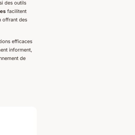
i des outils
les
facilitent
n offrant des
tions efficaces
ent informent,
onnement de