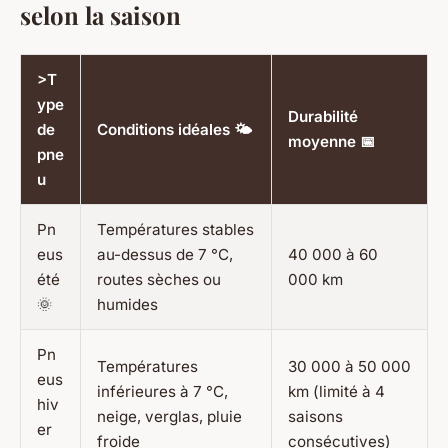
selon la saison
>T
ype
Durabilité
de
Conditions idéales 🌤️
moyenne 📅
pne
u
Pn
Températures stables
eus
au-dessus de 7 °C,
40 000 à 60
été
routes sèches ou
000 km
🌞
humides
Pn
Températures
30 000 à 50 000
eus
inférieures à 7 °C,
km (limité à 4
hiv
neige, verglas, pluie
saisons
er
froide
consécutives)